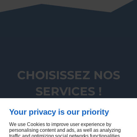
CHOISISSEZ NOS
SERVICES !
Your privacy is our priority
CONTACTEZ-NOUS
We use Cookies to improve user experience by
personalising content and ads, as well as analyzing
traffic and optimizing social networks functionalities.